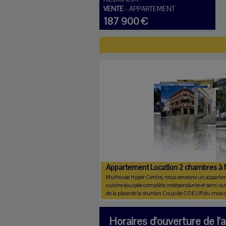
VENTE
-
APPARTEMENT
187 900 €
Appartement Location 2 chambres à M
Mulhouse Hyper Centre, nous vendons un appartemen
cuisine éauipée complète indépendante et semi ouve
de la place de la réunion Coup de COEUR du mois
Horaires d'ouverture de l'