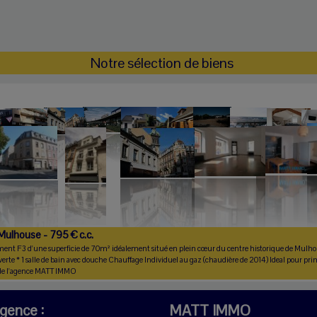
Notre sélection de biens
ulhouse - 795 € c.c.
t F3 d'une superficie de 70m² idéalement situé en plein cœur du centre historique de Mulhous
rte * 1 salle de bain avec douche Chauffage Individuel au gaz (chaudière de 2014) Ideal pour pri
 de l'agence MATT IMMO
agence :
MATT IMMO