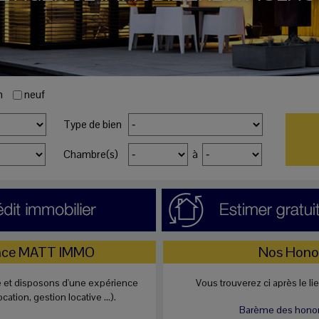
n
neuf
Type de bien
Chambre(s)
à
ence MATT IMMO
Nos Honor
et disposons d'une expérience
Vous trouverez ci après le li
tion, gestion locative ...).
Barème des honora