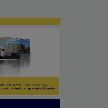
e. IL compprend : * 1 salon * 2 chambres * 1
mo accédant situation exceptionnelle à 100 mètres