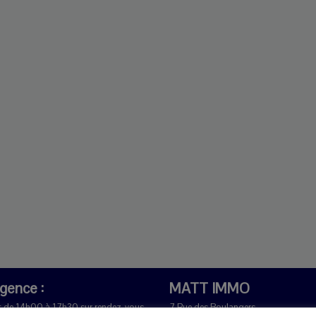
agence :
MATT IMMO
t de 14h00 à 17h30 sur rendez-vous.
7 Rue des Boulangers