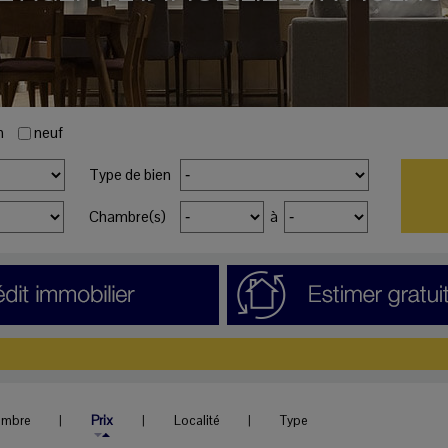
n
neuf
Type de bien
Chambre(s)
à
ambre
|
Prix
|
Localité
|
Type