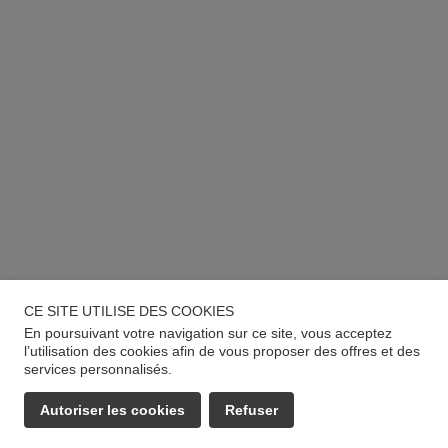
CE SITE UTILISE DES COOKIES
En poursuivant votre navigation sur ce site, vous acceptez
l’utilisation des cookies afin de vous proposer des offres et des
services personnalisés.
Autoriser les cookies
Refuser
EMAIL
APPELER