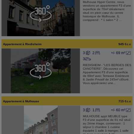
Mulhouse Hyper Centre, nous
vendons un appartement F3 d'une
superficie de 70m² idéalement
situé en plein cœur du centre
historique de Mulhouse. IL
compprend : * 1 salon * 2 ...
Appartement
à
Riedisheim
945 €c.c
3
2
+/- 69 m²
3
RIEDISHEIM - "LES BERGES DES
CANOTIERS". Découvrez cet
Appartement F3 d'une superficie
de 69m² avec Terrasse Extérieure
& Jardin Privatif de 245m² clôturé.
Vous apprécierez une...
Appartement
à
Mulhouse
715 €c.c
3
1
+/- 60 m²
MULHOUSE appt MEUBLE type
F3 d'une superficie de 61 m2 situé
au 2ème étage, comrenant : 1
séjour 1 chambre 1 cuisine
équipée 1 salle à manger, 1 salle