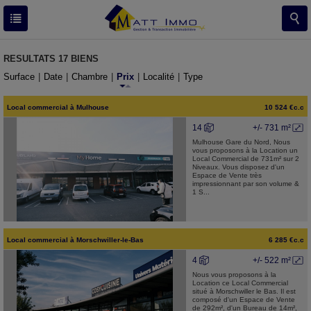
RESULTATS
17 BIENS
Surface
|
Date
|
Chambre
|
Prix
|
Localité
|
Type
Local commercial
à
Mulhouse
10 524 €c.c
14
+/- 731 m²
Mulhouse Gare du Nord, Nous
vous proposons à la Location un
Local Commercial de 731m² sur 2
Niveaux. Vous disposez d'un
Espace de Vente très
impressionnant par son volume &
1 S...
Local commercial
à
Morschwiller-le-Bas
6 285 €c.c
4
+/- 522 m²
Nous vous proposons à la
Location ce Local Commercial
situé à Morschwiller le Bas. Il est
composé d'un Espace de Vente
de 292m², d'un Bureau de 14m²,