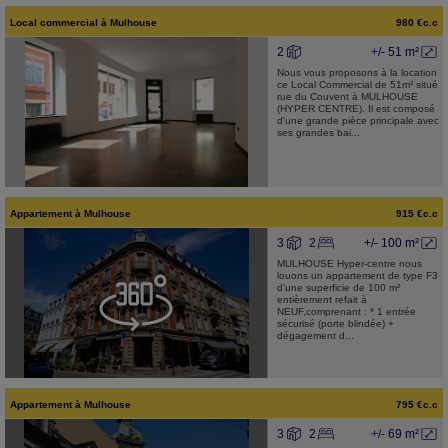
Local commercial
à
Mulhouse
980 €c.c
2
+/- 51 m²
Nous vous proposons à la location
ce Local Commercial de 51m² situé
rue du Couvent à MULHOUSE
(HYPER CENTRE). Il est composé
d'une grande pièce principale avec
ses grandes bai...
Appartement
à
Mulhouse
915 €c.c
3
2
+/- 100 m²
MULHOUSE Hyper-centre nous
louons un appartement de type F3
d'une superficie de 100 m²
entièrement refait à
NEUF,comprenant : * 1 entrée
sécurisé (porte blindée) +
dégagement d...
Appartement
à
Mulhouse
795 €c.c
3
2
+/- 69 m²