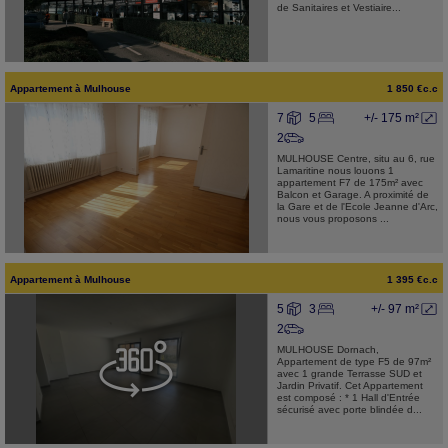
de Sanitaires et Vestiaire...
Appartement
à
Mulhouse
1 850 €c.c
7
5
+/- 175 m²
2
MULHOUSE Centre, situ au 6, rue
Lamaritine nous louons 1
appartement F7 de 175m² avec
Balcon et Garage. A proximité de
la Gare et de l'Ecole Jeanne d'Arc,
nous vous proposons ...
Appartement
à
Mulhouse
1 395 €c.c
5
3
+/- 97 m²
2
MULHOUSE Dornach,
Appartement de type F5 de 97m²
avec 1 grande Terrasse SUD et
Jardin Privatif. Cet Appartement
est composé : * 1 Hall d'Entrée
sécurisé avec porte blindée d...