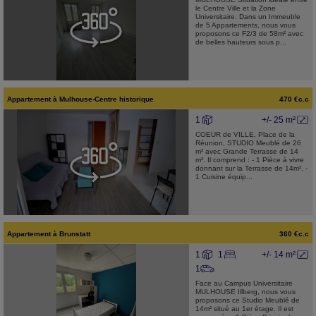
le Centre Ville et la Zone
Universitaire. Dans un Immeuble
de 5 Appartements, nous vous
proposons ce F2/3 de 58m² avec
de belles hauteurs sous p...
Appartement
à
Mulhouse-Centre historique
470 €c.c
1
+/- 25 m²
COEUR de VILLE, Place de la
Réunion, STUDIO Meublé de 26
m² avec Grande Terrasse de 14
m². Il comprend : - 1 Pièce à vivre
donnant sur la Terrasse de 14m², -
1 Cuisine équip...
Appartement
à
Brunstatt
360 €c.c
1
1
+/- 14 m²
1
Face au Campus Universitaire
MULHOUSE Illberg, nous vous
proposons ce Studio Meublé de
14m² situé au 1er étage. Il est