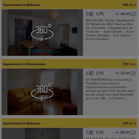
Appartement
à
Mulhouse
560 €c.c
2
1
+/- 48 m²
MULHOUSE Centre, Appartement
F2 Meublé de 48m² situé au Rez
de Chaussée. L'Appartement se
compose : - d'une Entrée, - d'une
Cuisine Equipée, - d'un Séjour, -
d'une Chambre...
Appartement
à
Ottmarsheim
570 €c.c
1
1
+/- 24 m²
OTTMARSHEIM au coeur des 3
Frontière nous louons 1
Appartemement entièrement
rénové de type F1/2 meublé situé
au 1er étage d'un petit immeuble
au centre ville. - 1 Cuisine é...
Appartement
à
Mulhouse
555 €c.c
2
2
+/- 58 m²
MULHOUSE Situation idéale entre