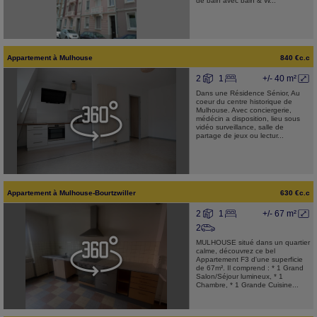
de bain avec bain & W...
Appartement
à
Mulhouse
840 €c.c
2
1
+/- 40 m²
Dans une Résidence Sénior, Au
coeur du centre historique de
Mulhouse. Avec conciergerie,
médécin a disposition, lieu sous
vidéo surveillance, salle de
partage de jeux ou lectur...
Appartement
à
Mulhouse-Bourtzwiller
630 €c.c
2
1
+/- 67 m²
2
MULHOUSE situé dans un quartier
calme, découvrez ce bel
Appartement F3 d'une superficie
de 67m². Il comprend : * 1 Grand
Salon/Séjour lumineux, * 1
Chambre, * 1 Grande Cuisine...