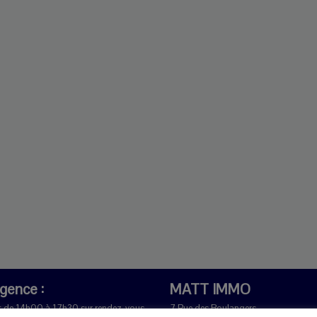
agence :
MATT IMMO
t de 14h00 à 17h30 sur rendez-vous.
7 Rue des Boulangers