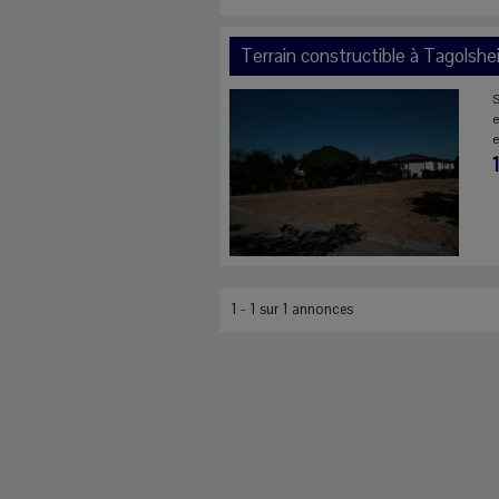
Terrain constructible à
Tagolshe
S
e
e
1 - 1 sur 1 annonces