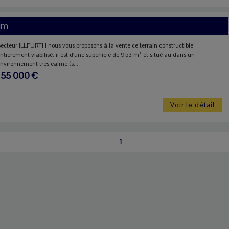
im
ecteur ILLFURTH nous vous proposons à la vente ce terrain constructible
ntièrement viabilisé. il est d'une superficie de 953 m² et situé au dans un
nvironnement très calme (s...
155 000 €
Voir le détail
1