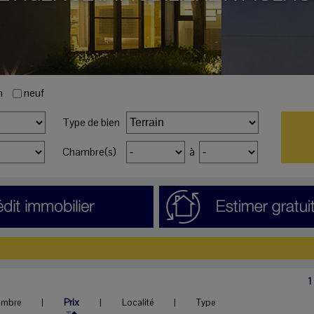
n
neuf
Type de bien
Chambre(s)
à
1
ambre
|
Prix
|
Localité
|
Type