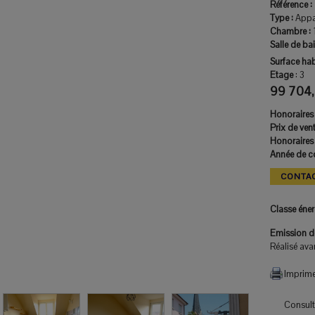
Référence :
Type :
Appa
Chambre :
Salle de bai
Surface hab
Etage
:
3
99 704,
Honoraires 
Prix de ven
Honoraires 
Année de co
CONTA
Classe éne
Emission de
Réalisé avan
Imprime
Consulte