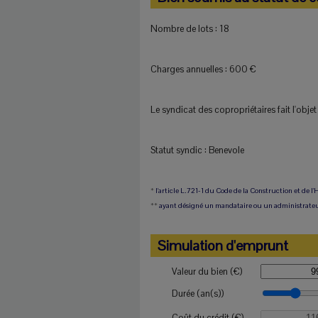
Nombre de lots :
18
Charges annuelles :
600 €
Le syndicat des copropriétaires fait l'obje
Statut syndic :
Benevole
*
l'article L.721-1 du Code de la Construction et de l'
**
ayant désigné un mandataire ou un administrateu
Simulation d'emprunt
Valeur du bien (€)
Durée (an(s))
Coût du crédit (€)