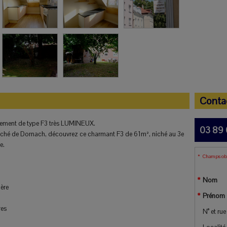
Conta
ment de type F3 très LUMINEUX.
03 89 
rché de Dornach, découvrez ce charmant F3 de 61m², niché au 3e
e.
Champs obl
Nom
ière
Prénom
res
N° et rue