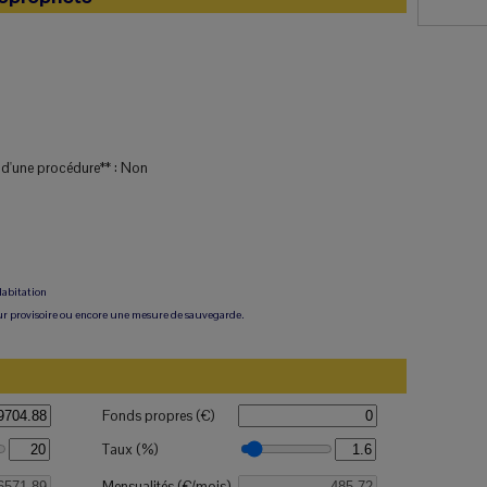
t d'une procédure** :
Non
Habitation
r provisoire ou encore une mesure de sauvegarde.
Fonds propres (€)
Taux (%)
Mensualités (€/mois)