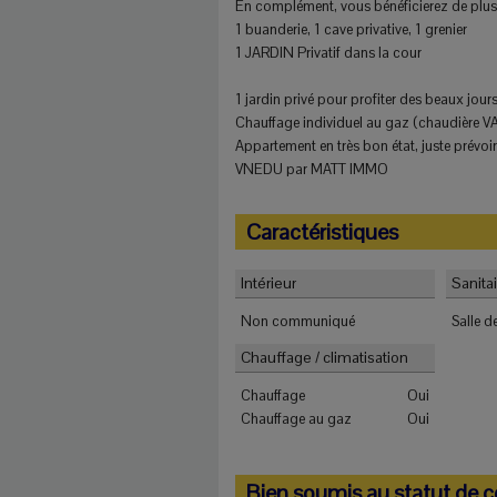
En complément, vous bénéficierez de plusi
1 buanderie, 1 cave privative, 1 grenier
1 JARDIN Privatif dans la cour
1 jardin privé pour profiter des beaux jours
Chauffage individuel au gaz (chaudière 
Appartement en très bon état, juste prévoir
VNEDU par MATT IMMO
Caractéristiques
Intérieur
Sanita
Non communiqué
Salle d
Chauffage / climatisation
Chauffage
Oui
Chauffage au gaz
Oui
Bien soumis au statut de c