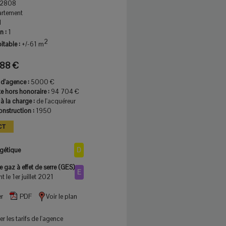
2808
rtement
1
n :
1
2
itable :
+/-61 m
88 €
d'agence :
5000 €
te hors honoraire :
94 704 €
à la charge :
de l'acquéreur
nstruction :
1950
CT
rgétique
D
 gaz à effet de serre (GES)
E
t le 1er juillet 2021
r
PDF
Voir le plan
r les tarifs de l'agence