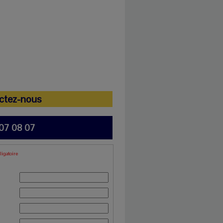
ctez-nous
07 08 07
igatoire