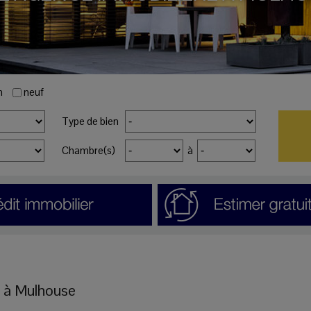
n
neuf
Type de bien
Chambre(s)
à
 à
Mulhouse