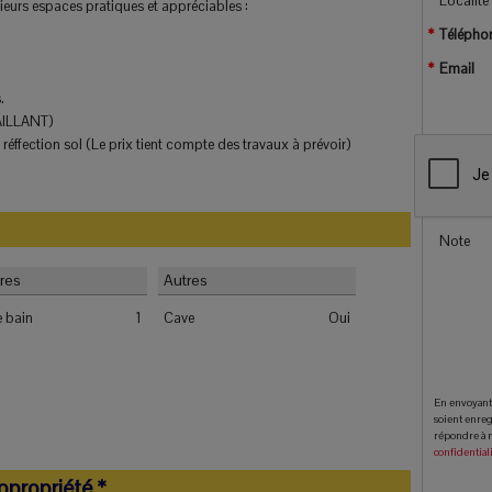
Localité
eurs espaces pratiques et appréciables :
Télépho
Email
.
VAILLANT)
 réffection sol (Le prix tient compte des travaux à prévoir)
Note
ires
Autres
e bain
1
Cave
Oui
En envoyant 
soient enreg
répondre à 
confidential
opropriété *